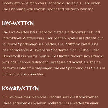
Sportwetten-Sektion von Cleobetra ausgiebig zu erkunden.
Die Erfahrung war sowohl spannend als auch lohnend.
Live-Wetten
Die Live-Wetten bei Cleobetra bieten ein dynamisches und
interaktives Wetterlebnis. Hier können Spieler in Echtzeit auf
laufende Sportereignisse wetten. Die Plattform bietet eine
beeindruckende Auswahl an Sportarten, von Fußball über
Basketball bis hin zu Tennis. Die Quoten ändern sich ständig,
was das Erlebnis aufregend und fesselnd macht. Es ist eine
perfekte Option für diejenigen, die die Spannung des Spiels in
Echtzeit erleben möchten.
Kombiwetten
Ein weiteres faszinierendes Feature sind die Kombiwetten.
Diese erlauben es Spielern, mehrere Einzelwetten zu einer