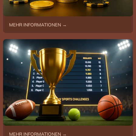
MEHR INFORMATIONEN →
MEHR INFORMATIONEN →