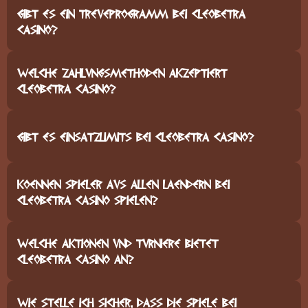
beginnen.
Zahlungsmethoden wie Bankueberweisung, E-Wallets
Gibt es ein Treueprogramm bei Cleobetra
oder Kreditkarte beantragt werden. Die Bearbeitungszeit
Casino?
SPIELEN
haengt von der gewaehlten Methode ab und betraegt in
Ja, Cleobetra bietet ein umfassendes Treueprogramm, bei
der Regel 1-5 Werktage.
dem Spieler fuer ihre Aktivitaeten Punkte sammeln und
Welche Zahlungsmethoden akzeptiert
diese gegen Boni, Freispiele und exklusive Belohnungen
Cleobetra Casino?
SPIELEN
eintauschen koennen.
Cleobetra akzeptiert eine Vielzahl von
Zahlungsmethoden, darunter Visa, Mastercard,
SPIELEN
Gibt es Einsatzlimits bei Cleobetra Casino?
Bankueberweisung, Skrill, Neteller, Paysafecard und
verschiedene Kryptowaehrungen.
Ja, Cleobetra bietet verschiedene Einsatzlimits an, die je
nach Spiel variieren. Spieler koennen auch persoenliche
Koennen Spieler aus allen Laendern bei
SPIELEN
Limits fuer Einzahlungen, Verluste und Spielzeit festlegen,
Cleobetra Casino spielen?
um verantwortungsvoll zu spielen.
Cleobetra steht Spielern in vielen Laendern zur
Verfuegung, jedoch gibt es einige Einschraenkungen
SPIELEN
Welche Aktionen und Turniere bietet
basierend auf lokalen Gluecksspielgesetzen. Pruefen Sie
Cleobetra Casino an?
die Nutzungsbedingungen fuer Informationen zu Ihrem
Cleobetra veranstaltet regelmaessig spannende Aktionen
Land.
und Turniere mit attraktiven Preispools. Informationen zu
Wie stelle ich sicher, dass die Spiele bei