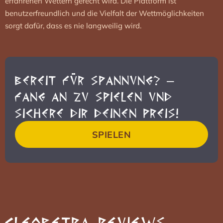
erfahrenen Wettern gerecht wird. Die Plattform ist
benutzerfreundlich und die Vielfalt der Wettmöglichkeiten
sorgt dafür, dass es nie langweilig wird.
Bereit für Spannung? –
Fang an zu spielen und
sichere dir deinen Preis!
SPIELEN
Cleobetra Reviews