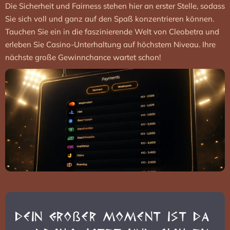
Die Sicherheit und Fairness stehen hier an erster Stelle, sodass
Sie sich voll und ganz auf den Spaß konzentrieren können.
Tauchen Sie ein in die faszinierende Welt von Cleobetra und
erleben Sie Casino-Unterhaltung auf höchstem Niveau. Ihre
nächste große Gewinnchance wartet schon!
Dein großer Moment ist da