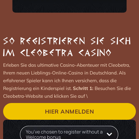
So registrieren Sie sich
im Cleobetra Casino
Erleben Sie das ultimative Casino-Abenteuer mit Cleobetra,
Ihrem neuen Lieblings-Online-Casino in Deutschland. Als
erfahrener Spieler kann ich Ihnen versichern, dass die
Registrierung ein Kinderspiel ist.
Schritt 1:
Besuchen Sie die
Cleobetra-Website und klicken Sie auf \
HIER ANMELDEN