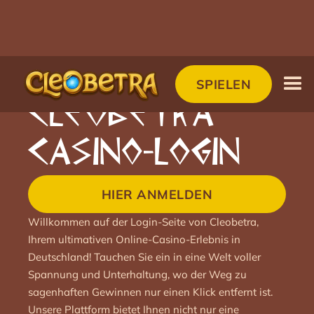
SPIELEN
Cleobetra
Casino-Login
HIER ANMELDEN
Willkommen auf der Login-Seite von Cleobetra,
Ihrem ultimativen Online-Casino-Erlebnis in
Deutschland! Tauchen Sie ein in eine Welt voller
Spannung und Unterhaltung, wo der Weg zu
sagenhaften Gewinnen nur einen Klick entfernt ist.
Unsere Plattform bietet Ihnen nicht nur eine