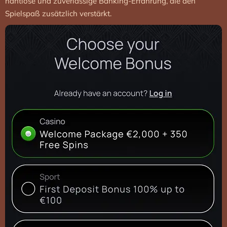
nahtlose und zuverlässige Banking-Erfahrung, die den
Spielspaß zusätzlich verstärkt.