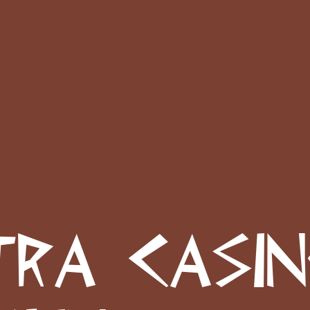
tra Casi