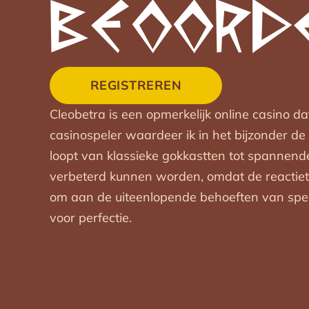
Beoord
REGISTREREN
Cleobetra is een opmerkelijk online casino 
casinospeler waardeer ik in het bijzonder de 
loopt van klassieke gokkastten tot spannend
verbeterd kunnen worden, omdat de reactieti
om aan de uiteenlopende behoeften van spele
voor perfectie.