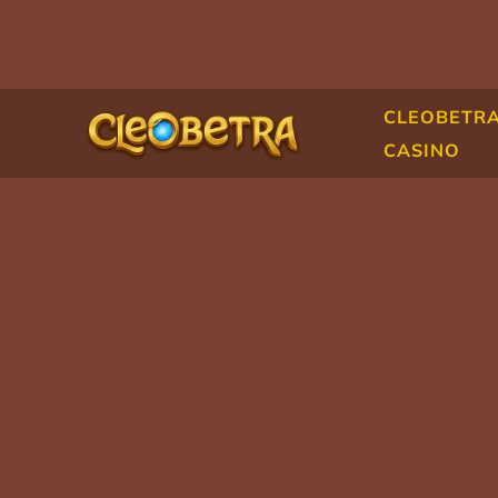
CLEOBETR
CASINO