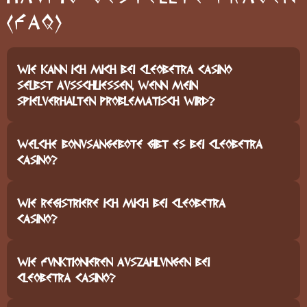
(FAQ)
Wie kann ich mich bei Cleobetra Casino
selbst ausschliessen, wenn mein
Spielverhalten problematisch wird?
Sie koennen die Selbstsperre ueber den Bereich fuer
verantwortungsvolles Spielen in Ihren
Welche Bonusangebote gibt es bei Cleobetra
Kontoeinstellungen aktivieren oder den Cleobetra
Casino?
Kundensupport kontaktieren.
Cleobetra bietet verschiedene Boni an, darunter einen
grosszuegigen Willkommensbonus, Reload-Boni,
SPIELEN
Wie registriere ich mich bei Cleobetra
Cashback-Angebote und regelmaessige Freispielaktionen
Casino?
fuer neue und bestehende Spieler.
Besuchen Sie die Website von Cleobetra, klicken Sie auf
Registrieren und fuellen Sie das Anmeldeformular mit
SPIELEN
Wie funktionieren Auszahlungen bei
Ihren persoenlichen Daten aus. Nach der Bestaetigung
Cleobetra Casino?
Ihrer E-Mail-Adresse koennen Sie sofort mit dem Spielen
Auszahlungen koennen ueber verschiedene