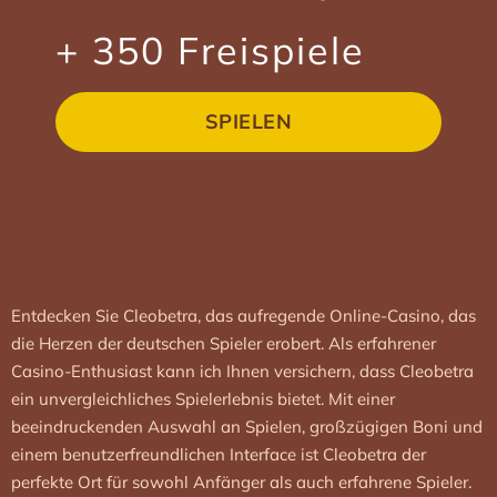
+ 350 Freispiele
SPIELEN
Entdecken Sie Cleobetra, das aufregende Online-Casino, das
die Herzen der deutschen Spieler erobert. Als erfahrener
Casino-Enthusiast kann ich Ihnen versichern, dass Cleobetra
ein unvergleichliches Spielerlebnis bietet. Mit einer
beeindruckenden Auswahl an Spielen, großzügigen Boni und
einem benutzerfreundlichen Interface ist Cleobetra der
perfekte Ort für sowohl Anfänger als auch erfahrene Spieler.