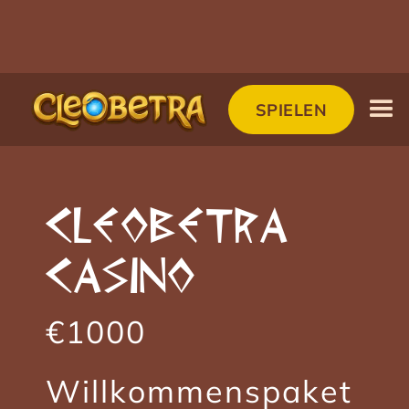
SPIELEN
Cleobetra
Casino
€1000
Willkommenspaket