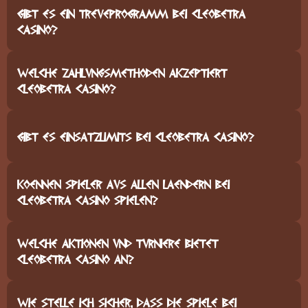
beginnen.
Zahlungsmethoden wie Bankueberweisung, E-Wallets
Gibt es ein Treueprogramm bei Cleobetra
oder Kreditkarte beantragt werden. Die Bearbeitungszeit
Casino?
SPIELEN
haengt von der gewaehlten Methode ab und betraegt in
Ja, Cleobetra bietet ein umfassendes Treueprogramm, bei
der Regel 1-5 Werktage.
dem Spieler fuer ihre Aktivitaeten Punkte sammeln und
Welche Zahlungsmethoden akzeptiert
diese gegen Boni, Freispiele und exklusive Belohnungen
Cleobetra Casino?
SPIELEN
eintauschen koennen.
Cleobetra akzeptiert eine Vielzahl von
Zahlungsmethoden, darunter Visa, Mastercard,
SPIELEN
Gibt es Einsatzlimits bei Cleobetra Casino?
Bankueberweisung, Skrill, Neteller, Paysafecard und
verschiedene Kryptowaehrungen.
Ja, Cleobetra bietet verschiedene Einsatzlimits an, die je
nach Spiel variieren. Spieler koennen auch persoenliche
Koennen Spieler aus allen Laendern bei
SPIELEN
Limits fuer Einzahlungen, Verluste und Spielzeit festlegen,
Cleobetra Casino spielen?
um verantwortungsvoll zu spielen.
Cleobetra steht Spielern in vielen Laendern zur
Verfuegung, jedoch gibt es einige Einschraenkungen
SPIELEN
Welche Aktionen und Turniere bietet
basierend auf lokalen Gluecksspielgesetzen. Pruefen Sie
Cleobetra Casino an?
die Nutzungsbedingungen fuer Informationen zu Ihrem
Cleobetra veranstaltet regelmaessig spannende Aktionen
Land.
und Turniere mit attraktiven Preispools. Informationen zu
Wie stelle ich sicher, dass die Spiele bei