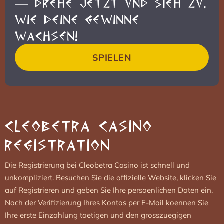
— drehe jetzt und sieh zu,
wie deine Gewinne
wachsen!
SPIELEN
Cleobetra Casino
Registration
Die Registrierung bei Cleobetra Casino ist schnell und
unkompliziert. Besuchen Sie die offizielle Website, klicken Sie
auf Registrieren und geben Sie Ihre persoenlichen Daten ein.
Nach der Verifizierung Ihres Kontos per E-Mail koennen Sie
Ihre erste Einzahlung taetigen und den grosszuegigen