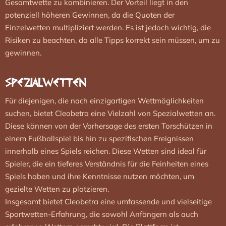
Gesamtwette zu kombinieren. Der Vorteil liegt in den
potenziell höheren Gewinnen, da die Quoten der
Einzelwetten multipliziert werden. Es ist jedoch wichtig, die
Risiken zu beachten, da alle Tipps korrekt sein müssen, um zu
gewinnen.
Spezialwetten
Für diejenigen, die nach einzigartigen Wettmöglichkeiten
suchen, bietet Cleobetra eine Vielzahl von Spezialwetten an.
Diese können von der Vorhersage des ersten Torschützen in
einem Fußballspiel bis hin zu spezifischen Ereignissen
innerhalb eines Spiels reichen. Diese Wetten sind ideal für
Spieler, die ein tieferes Verständnis für die Feinheiten eines
Spiels haben und ihre Kenntnisse nutzen möchten, um
gezielte Wetten zu platzieren.
Insgesamt bietet Cleobetra eine umfassende und vielseitige
Sportwetten-Erfahrung, die sowohl Anfängern als auch