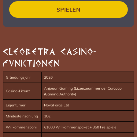
SPIELEN
Cleobetra Casino-
Funktionen
Gründungsjahr
2026
Anjouan Gaming (Lizenznummer der Curacao
Casino-Lizenz
iGaming Authority)
Eigentümer
NovaForge Ltd
Mindesteinzahlung
10€
Willkommensboni
€1000 Willkommenspaket + 350 Freispiele