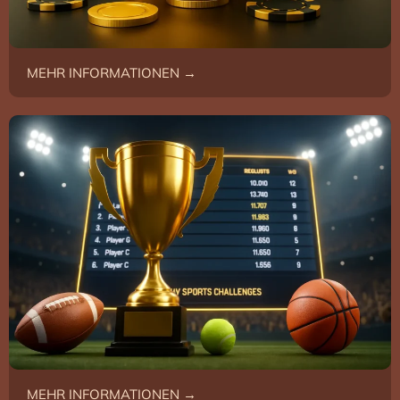
MEHR INFORMATIONEN →
MEHR INFORMATIONEN →