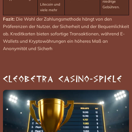
niedrige
Litecoin und
Gebühren.
viele mehr
Fazit:
Die Wahl der Zahlungsmethode hängt von den
Präferenzen der Nutzer, der Sicherheit und der Bequemlichkeit
ab. Kreditkarten bieten sofortige Transaktionen, während E-
Wallets und Kryptowährungen ein höheres Maß an
Anonymität und Sicherh
Cleobetra Casino-Spiele