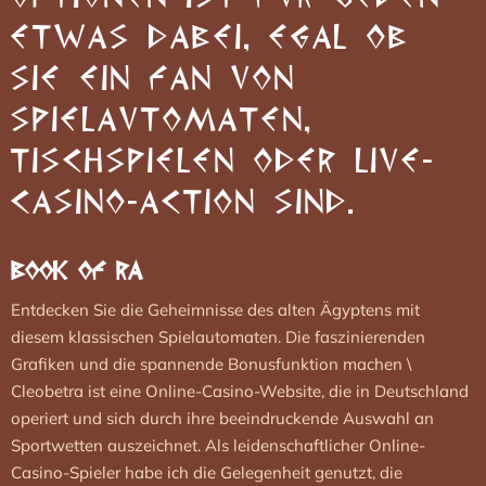
etwas dabei, egal ob
Sie ein Fan von
Spielautomaten,
Tischspielen oder Live-
Casino-Action sind.
Book of Ra
Entdecken Sie die Geheimnisse des alten Ägyptens mit
diesem klassischen Spielautomaten. Die faszinierenden
Grafiken und die spannende Bonusfunktion machen \
Cleobetra ist eine Online-Casino-Website, die in Deutschland
operiert und sich durch ihre beeindruckende Auswahl an
Sportwetten auszeichnet. Als leidenschaftlicher Online-
Casino-Spieler habe ich die Gelegenheit genutzt, die