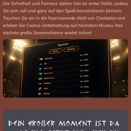
Die Sicherheit und Fairness stehen hier an erster Stelle, sodass
Sie sich voll und ganz auf den Spaß konzentrieren können.
Tauchen Sie ein in die faszinierende Welt von Cleobetra und
erleben Sie Casino-Unterhaltung auf höchstem Niveau. Ihre
nächste große Gewinnchance wartet schon!
Dein großer Moment ist da