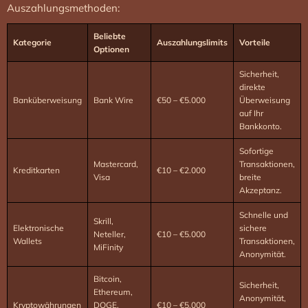
Auszahlungsmethoden:
Beliebte
Kategorie
Auszahlungslimits
Vorteile
Optionen
Sicherheit,
direkte
Banküberweisung
Bank Wire
€50 – €5.000
Überweisung
auf Ihr
Bankkonto.
Sofortige
Mastercard,
Transaktionen,
Kreditkarten
€10 – €2.000
Visa
breite
Akzeptanz.
Schnelle und
Skrill,
Elektronische
sichere
Neteller,
€10 – €5.000
Wallets
Transaktionen,
MiFinity
Anonymität.
Bitcoin,
Sicherheit,
Ethereum,
Anonymität,
Kryptowährungen
DOGE,
€10 – €5.000